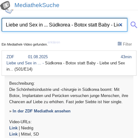
MediathekSuche
erklären
Filter
Ein Mediathek-Video gefunden.
ZDF
01.08.2025
43min
Liebe und Sex in ... -
Südkorea - Botox statt Baby - Liebe und Sex
in... (S01/E14)
Beschreibung:
Die Schönheitsindustrie und -chirurgie in Südkorea boomt: Mit
Botox, Implantaten und Perücken versuchen junge Menschen, ihre
Chancen auf Liebe zu erhöhen. Fast jeder Siebte ist hier single.
»
In der ZDF Mediathek ansehen
Video-URLs:
Link
| Niedrig
Link
| Mittel, SD