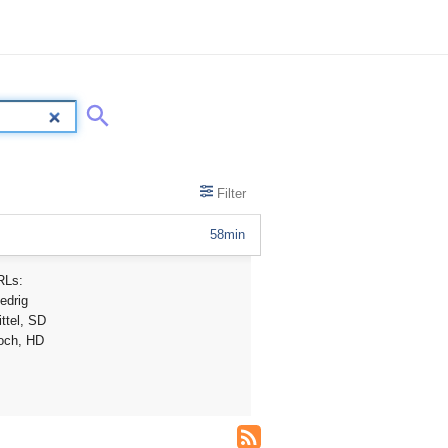
Filter
58min
RLs:
edrig
ttel, SD
och, HD