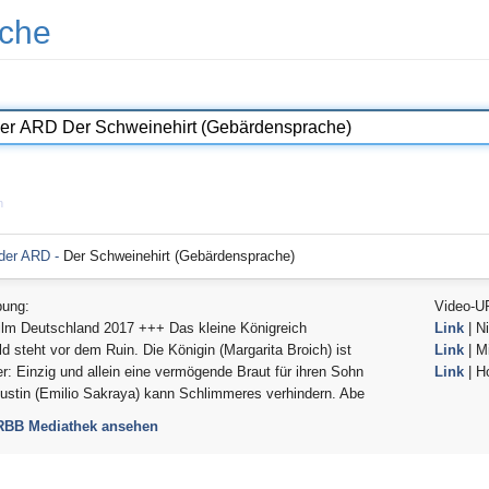
che
n
 der ARD -
Der Schweinehirt (Gebärdensprache)
bung:
Video-U
ilm Deutschland 2017 +++ Das kleine Königreich
Link
| Ni
ld steht vor dem Ruin. Die Königin (Margarita Broich) ist
Link
| Mi
er: Einzig und allein eine vermögende Braut für ihren Sohn
Link
| H
ustin (Emilio Sakraya) kann Schlimmeres verhindern. Abe
 RBB Mediathek ansehen