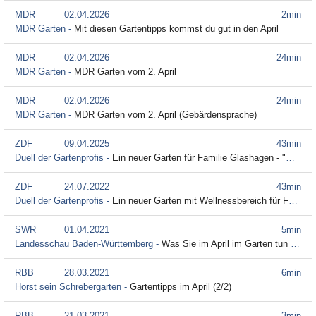
MDR
02.04.2026
2min
MDR Garten -
Mit diesen Gartentipps kommst du gut in den April
MDR
02.04.2026
24min
MDR Garten -
MDR Garten vom 2. April
MDR
02.04.2026
24min
MDR Garten -
MDR Garten vom 2. April (Gebärdensprache)
ZDF
09.04.2025
43min
Duell der Gartenprofis -
Ein neuer Garten für Familie Glashagen - "Mein grünes Paradies" vom 9. April 2025
ZDF
24.07.2022
43min
Duell der Gartenprofis -
Ein neuer Garten mit Wellnessbereich für Familie Zielke - "Duell der Gartenprofis" vom 04. April 2025 (S2022/E13)
SWR
01.04.2021
5min
Landesschau Baden-Württemberg -
Was Sie im April im Garten tun können
RBB
28.03.2021
6min
Horst sein Schrebergarten -
Gartentipps im April (2/2)
RBB
21.03.2021
3min