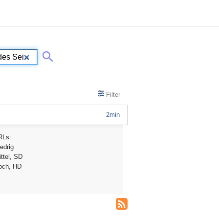
Filter
2min
RLs:
edrig
ttel, SD
och, HD