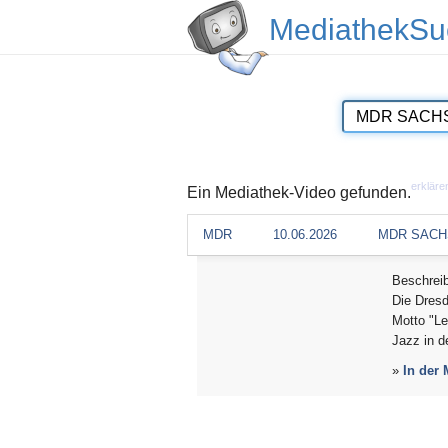
MediathekSu
erkläre
Ein Mediathek-Video gefunden.
MDR
10.06.2026
MDR SACH
Beschrei
Die Dresd
Motto "Le
Jazz in d
»
In der