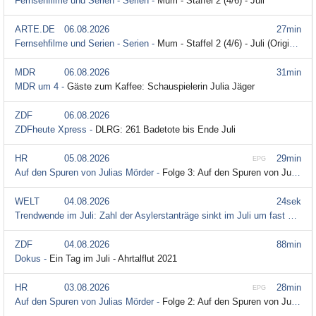
Fernsehfilme und Serien - Serien -
Mum - Staffel 2 (4/6) - Juli
ARTE.DE
06.08.2026
27min
Fernsehfilme und Serien - Serien -
Mum - Staffel 2 (4/6) - Juli (Originalversion mit Untertitel)
MDR
06.08.2026
31min
MDR um 4 -
Gäste zum Kaffee: Schauspielerin Julia Jäger
ZDF
06.08.2026
ZDFheute Xpress -
DLRG: 261 Badetote bis Ende Juli
HR
05.08.2026
29min
EPG
Auf den Spuren von Julias Mörder -
Folge 3: Auf den Spuren von Julias Mörder
WELT
04.08.2026
24sek
Trendwende im Juli: Zahl der Asylerstanträge sinkt im Juli um fast die Hälfte -
ZDF
04.08.2026
88min
Dokus -
Ein Tag im Juli - Ahrtalflut 2021
HR
03.08.2026
28min
EPG
Auf den Spuren von Julias Mörder -
Folge 2: Auf den Spuren von Julias Mörder