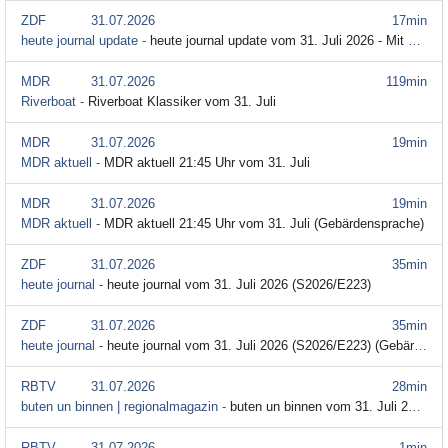
ZDF
31.07.2026
17min
heute journal update -
heute journal update vom 31. Juli 2026 - Mit den Themen: Ansturm auf Ceuta - Zehntausende überwinden Grenzanlage; Ebola-Ausbruch im Kongo - Virus verbreitet sich rasant; Olympiagold vor 50 Jahren - Größter Fußball-Triumph der DDR (S2026/E139)
MDR
31.07.2026
119min
Riverboat -
Riverboat Klassiker vom 31. Juli
MDR
31.07.2026
19min
MDR aktuell -
MDR aktuell 21:45 Uhr vom 31. Juli
MDR
31.07.2026
19min
MDR aktuell -
MDR aktuell 21:45 Uhr vom 31. Juli (Gebärdensprache)
ZDF
31.07.2026
35min
heute journal -
heute journal vom 31. Juli 2026 (S2026/E223)
ZDF
31.07.2026
35min
heute journal -
heute journal vom 31. Juli 2026 (S2026/E223) (Gebärdensprache)
RBTV
31.07.2026
28min
buten un binnen | regionalmagazin -
buten un binnen vom 31. Juli 2026
RBTV
31.07.2026
1min