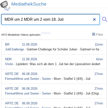
MediathekSuche
erklären
Filter
4472 Mediathek-Videos gefunden.
BR
11.08.2026
11min
JobChallenge -
Gärtner-Challenge für Schüler Julian · Gärtner/-in für Garten- und Landschaftsbau
NDR
11.08.2026
6min
Visite -
Lipödem: Was sich ab dem 1. Juli bei der Liposuktion ändert
ARTE.DE
06.08.2026
27min
Fernsehfilme und Serien - Serien -
Mum - Staffel 2 (4/6) - Juli
ARTE.DE
06.08.2026
27min
Fernsehfilme und Serien - Serien -
Mum - Staffel 2 (4/6) - Juli (Originalversion mit Untertitel)
ARTE.DE
06.08.2026
27min