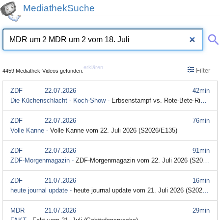
MediathekSuche
erklären
Filter
4459 Mediathek-Videos gefunden.
ZDF
22.07.2026
42min
Die Küchenschlacht - Koch-Show -
Erbsenstampf vs. Rote-Bete-Risotto - Tagesmotto vom 24. Juli 2024: Vegetarische Küche (S2024/E139)
ZDF
22.07.2026
76min
Volle Kanne -
Volle Kanne vom 22. Juli 2026 (S2026/E135)
ZDF
22.07.2026
91min
ZDF-Morgenmagazin -
ZDF-Morgenmagazin vom 22. Juli 2026 (S2026/E69)
ZDF
21.07.2026
16min
heute journal update -
heute journal update vom 21. Juli 2026 (S2026/E133)
MDR
21.07.2026
29min