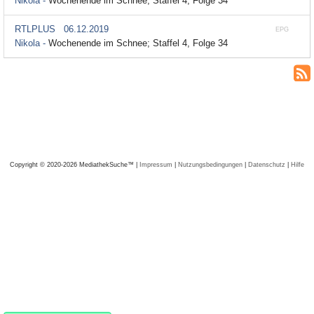
Nikola -
Wochenende im Schnee; Staffel 4, Folge 34
RTLPLUS
06.12.2019
EPG
Nikola -
Wochenende im Schnee; Staffel 4, Folge 34
Copyright © 2020-2026 MediathekSuche™ |
Impressum
|
Nutzungsbedingungen
|
Datenschutz
|
Hilfe