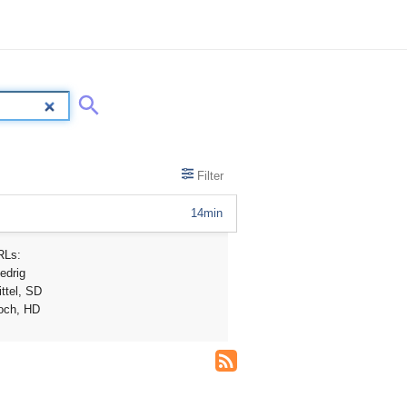
Filter
14min
RLs:
edrig
ttel, SD
och, HD