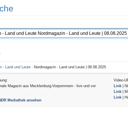
che
n
 - Land und Leute -
Nordmagazin - Land und Leute | 08.08.2025
bung:
Video-U
nale Magazin aus Mecklenburg-Vorpommern - live und vor
Link
| Ni
Link
| Mi
Link
| H
 NDR Mediathek ansehen