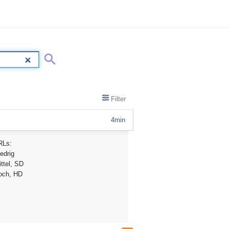
Filter
4min
RLs:
edrig
ttel, SD
och, HD