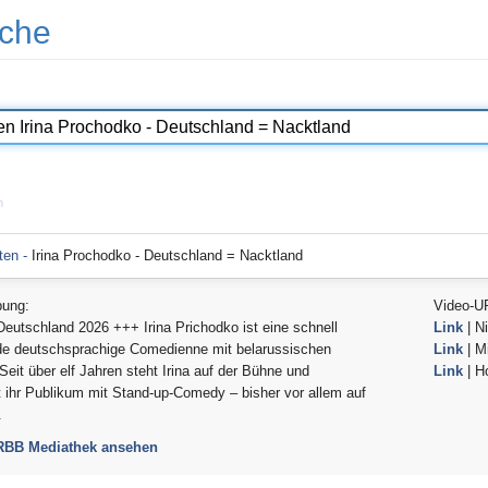
che
n
ten -
Irina Prochodko - Deutschland = Nacktland
bung:
Video-U
utschland 2026 +++ Irina Prichodko ist eine schnell
Link
| Ni
e deutschsprachige Comedienne mit belarussischen
Link
| Mi
Seit über elf Jahren steht Irina auf der Bühne und
Link
| H
t ihr Publikum mit Stand-up-Comedy – bisher vor allem auf
.
 RBB Mediathek ansehen