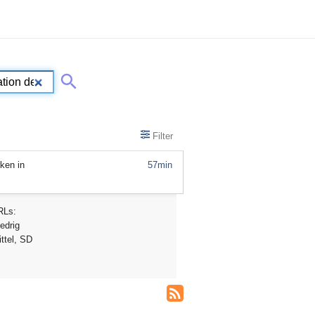
Filter
ken in
57min
RLs:
edrig
ttel, SD