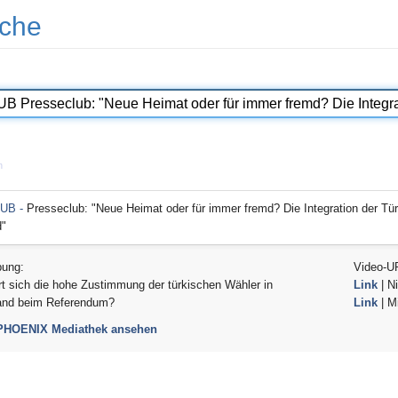
che
n
UB -
Presseclub: "Neue Heimat oder für immer fremd? Die Integration der Tür
d"
bung:
Video-U
rt sich die hohe Zustimmung der türkischen Wähler in
Link
| Ni
and beim Referendum?
Link
| Mi
 PHOENIX Mediathek ansehen