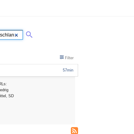
Filter
57min
RLs:
edrig
ttel, SD