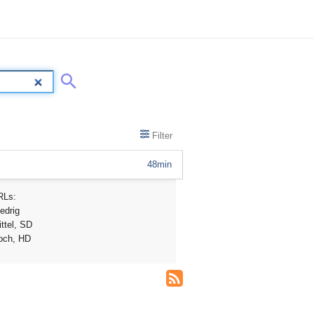
Filter
48min
RLs:
edrig
ttel, SD
och, HD