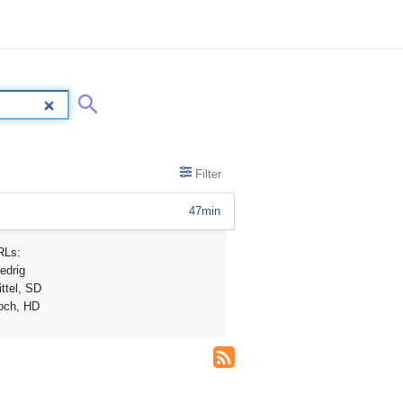
Filter
47min
RLs:
edrig
ttel, SD
och, HD