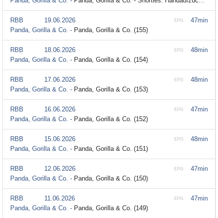
Panda, Gorilla & Co. -
Panda, Gorilla & Co. - Shorties: Handaufzucht (8)
RBB
19.06.2026
47min
EPG
Panda, Gorilla & Co. -
Panda, Gorilla & Co. (155)
RBB
18.06.2026
48min
EPG
Panda, Gorilla & Co. -
Panda, Gorilla & Co. (154)
RBB
17.06.2026
48min
EPG
Panda, Gorilla & Co. -
Panda, Gorilla & Co. (153)
RBB
16.06.2026
47min
EPG
Panda, Gorilla & Co. -
Panda, Gorilla & Co. (152)
RBB
15.06.2026
48min
EPG
Panda, Gorilla & Co. -
Panda, Gorilla & Co. (151)
RBB
12.06.2026
47min
EPG
Panda, Gorilla & Co. -
Panda, Gorilla & Co. (150)
RBB
11.06.2026
47min
EPG
Panda, Gorilla & Co. -
Panda, Gorilla & Co. (149)