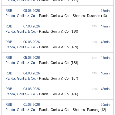
Panda, Gorilla & Co. -
Panda, Gorilla & Co. (191)
RBB
08.08.2026
28min
Panda, Gorilla & Co. -
Panda, Gorilla & Co. - Shorties: Duschen (13)
RBB
07.08.2026
47min
EPG
Panda, Gorilla & Co. -
Panda, Gorilla & Co. (190)
RBB
06.08.2026
48min
EPG
Panda, Gorilla & Co. -
Panda, Gorilla & Co. (189)
RBB
05.08.2026
48min
EPG
Panda, Gorilla & Co. -
Panda, Gorilla & Co. (188)
RBB
04.08.2026
48min
EPG
Panda, Gorilla & Co. -
Panda, Gorilla & Co. (187)
RBB
03.08.2026
48min
EPG
Panda, Gorilla & Co. -
Panda, Gorilla & Co. (186)
RBB
01.08.2026
29min
Panda, Gorilla & Co. -
Panda, Gorilla & Co. - Shorties: Paarung (12)