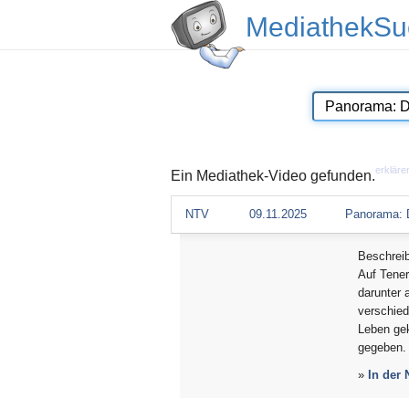
MediathekSu
erkläre
Ein Mediathek-Video gefunden.
NTV
09.11.2025
Panorama: D
Beschrei
Auf Tener
darunter 
verschied
Leben ge
gegeben.
»
In der