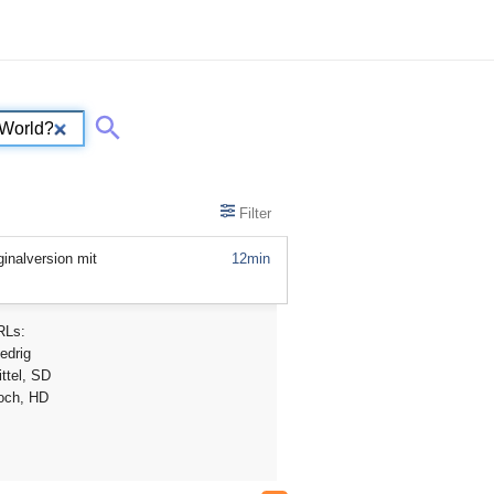
Filter
inalversion mit
12min
RLs:
edrig
ttel, SD
och, HD