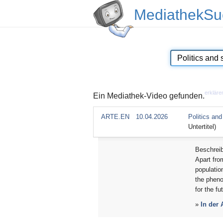
MediathekSu
erkläre
Ein Mediathek-Video gefunden.
ARTE.EN
10.04.2026
Politics and
Untertitel)
Beschrei
Apart from
populatio
the pheno
for the fu
»
In der