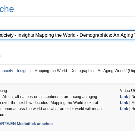
che
n
 society - Insights -
Mapping the World - Demographics: An Aging World? (Orig
bung:
Video-U
 Africa, all nations on all continents are facing an aging
Link
| Ni
n over the next few decades. Mapping the World looks at
Link
| Mi
menon across the world and what an older world will mean
Link
| H
ture.
 ARTE.EN Mediathek ansehen