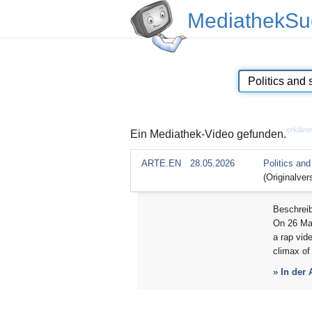
MediathekSu
erkläre
Ein Mediathek-Video gefunden.
ARTE.EN
28.05.2026
Politics and
(Originalvers
Beschrei
On 26 Mar
a rap vid
climax of
»
In der