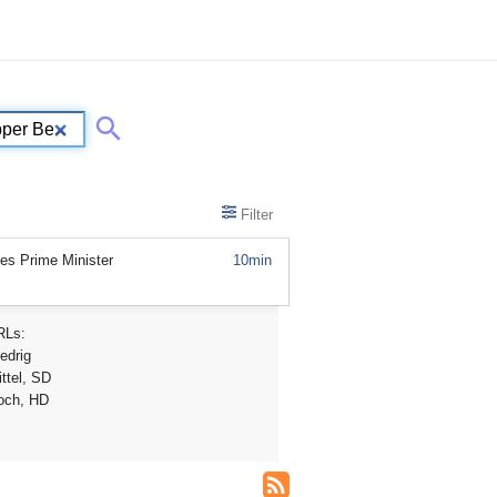
Filter
es Prime Minister
10min
RLs:
edrig
ttel, SD
och, HD