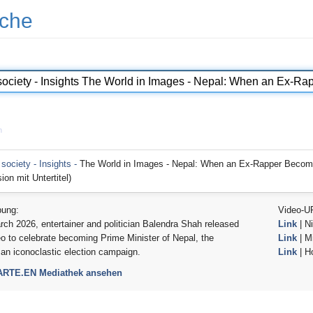
che
n
 society - Insights -
The World in Images - Nepal: When an Ex-Rapper Becom
ion mit Untertitel)
bung:
Video-U
ch 2026, entertainer and politician Balendra Shah released
Link
| Ni
eo to celebrate becoming Prime Minister of Nepal, the
Link
| Mi
 an iconoclastic election campaign.
Link
| H
 ARTE.EN Mediathek ansehen