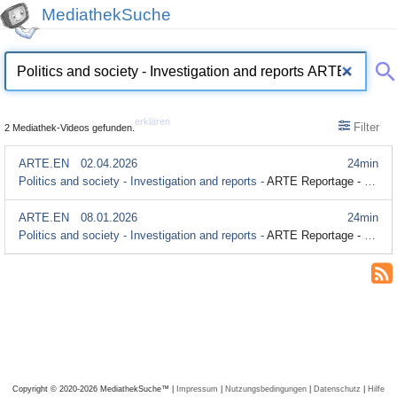
MediathekSuche
erklären
Filter
2 Mediathek-Videos gefunden.
ARTE.EN
02.04.2026
24min
Politics and society - Investigation and reports -
ARTE Reportage - Venezuela Without Maduro (Originalversion mit Untertitel)
ARTE.EN
08.01.2026
24min
Politics and society - Investigation and reports -
ARTE Reportage - Venezuela: Maduro's Supporters FaceTrump (Originalversion mit Untertitel)
Copyright © 2020-2026 MediathekSuche™ |
Impressum
|
Nutzungsbedingungen
|
Datenschutz
|
Hilfe