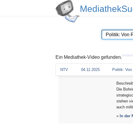
MediathekSu
erkläre
Ein Mediathek-Video gefunden.
NTV
04.11.2025
Politik: Von
Beschrei
Die Bohri
strategis
stehen vi
auch mili
»
In der