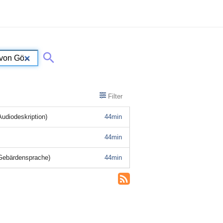
Filter
Audiodeskription)
44min
44min
(Gebärdensprache)
44min