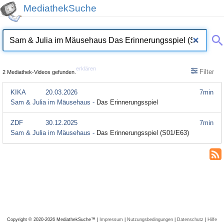
MediathekSuche
erklären
Filter
2 Mediathek-Videos gefunden.
KIKA
20.03.2026
7min
Sam & Julia im Mäusehaus -
Das Erinnerungsspiel
ZDF
30.12.2025
7min
Sam & Julia im Mäusehaus -
Das Erinnerungsspiel (S01/E63)
Copyright © 2020-2026 MediathekSuche™ |
Impressum
|
Nutzungsbedingungen
|
Datenschutz
|
Hilfe