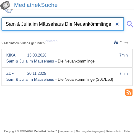
MediathekSuche
erklären
Filter
2 Mediathek-Videos gefunden.
KIKA
13.03.2026
7min
Sam & Julia im Mäusehaus -
Die Neuankömmlinge
ZDF
20.11.2025
7min
Sam & Julia im Mäusehaus -
Die Neuankömmlinge (S01/E53)
Copyright © 2020-2026 MediathekSuche™ |
Impressum
|
Nutzungsbedingungen
|
Datenschutz
|
Hilfe