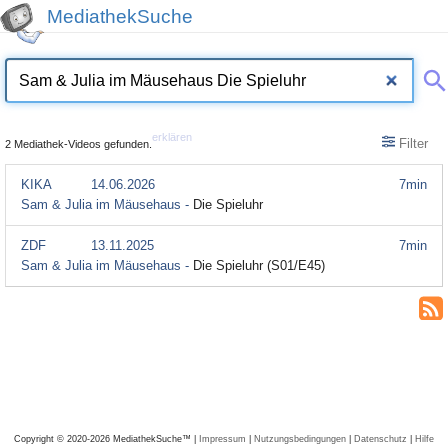
MediathekSuche
erklären
Filter
2 Mediathek-Videos gefunden.
KIKA
14.06.2026
7min
Sam & Julia im Mäusehaus -
Die Spieluhr
ZDF
13.11.2025
7min
Sam & Julia im Mäusehaus -
Die Spieluhr (S01/E45)
Copyright © 2020-2026 MediathekSuche™ |
Impressum
|
Nutzungsbedingungen
|
Datenschutz
|
Hilfe