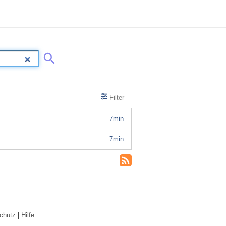
Filter
7min
7min
chutz
|
Hilfe