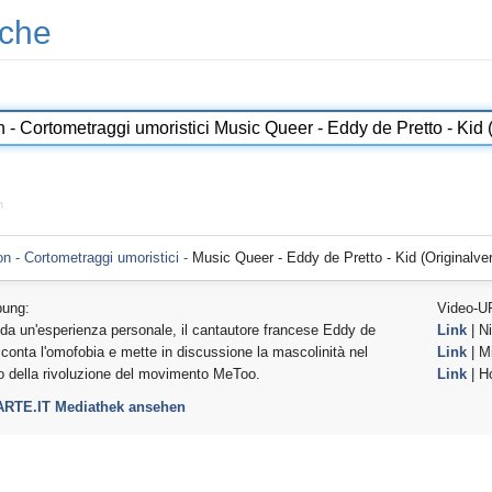
che
n
ion - Cortometraggi umoristici -
Music Queer - Eddy de Pretto - Kid (Originalvers
bung:
Video-U
da un'esperienza personale, il cantautore francese Eddy de
Link
| Ni
cconta l'omofobia e mette in discussione la mascolinità nel
Link
| Mi
 della rivoluzione del movimento MeToo.
Link
| H
 ARTE.IT Mediathek ansehen