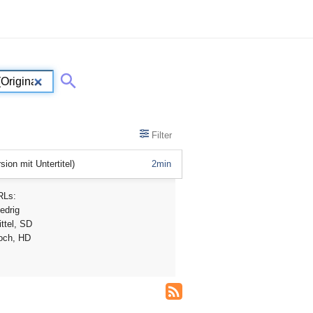
Filter
ion mit Untertitel)
2min
RLs:
edrig
ttel, SD
och, HD