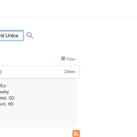
Filter
)
13min
RLs:
edrig
ttel, SD
och, HD