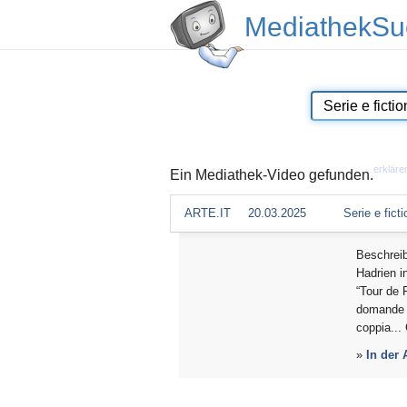
MediathekSu
erkläre
Ein Mediathek-Video gefunden.
ARTE.IT
20.03.2025
Serie e ficti
Beschrei
Hadrien i
“Tour de F
domande f
coppia...
»
In der