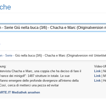
che
n
on - Serie -
Giù nella buca (3/6) - Chacha e Marc (Originalversion mit Untertitel
bung:
Video-U
ntervista Chacha e Marc, una coppia che ha deciso di fare il
Link
| Ni
rance dei minigolf”: 1487 strutture in totale. Le sue
Link
| Mi
anno emergere delle profonde divergenze all'interno della
Link
| H
 Così, cerca di metterci una pezza ed evitar
 ARTE.IT Mediathek ansehen