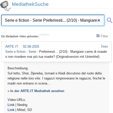
MediathekSuche
erklären
Filter
Ein Mediathek-Video gefunden.
ARTE.IT
02.09.2025
7min
Serie e fiction - Serie -
Preferiresti... (2/10) - Mangiare carne di maiale
o non rivedere mai più tua madre? (Originalversion mit Untertitel)
Beschreibung:
Sul tetto, Shaï, Djeneba, Ismael e Aladi discutono del ruolo della
religione nelle loro vite. I ragazzi rimproverano le ragazze, finché le
madri non entrano in scena…
»
In der ARTE.IT Mediathek ansehen
Video-URLs:
Link
| Niedrig
Link
| Mittel, SD