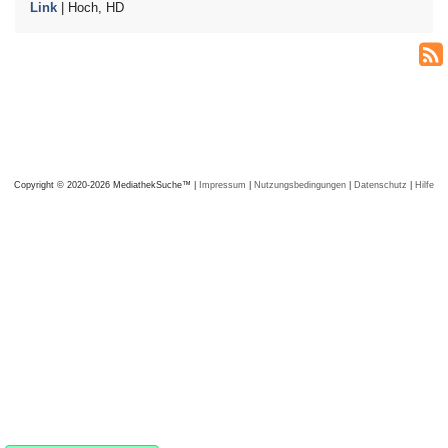
Link
| Hoch, HD
Copyright © 2020-2026 MediathekSuche™ |
Impressum
|
Nutzungsbedingungen
|
Datenschutz
|
Hilfe