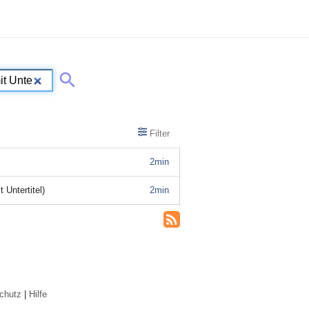
Filter
2min
 Untertitel)
2min
chutz
|
Hilfe