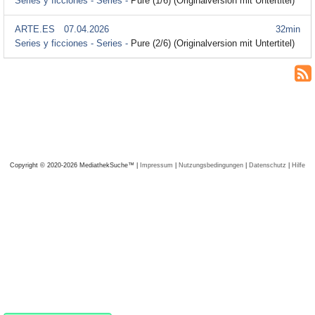
Series y ficciones - Series -
Pure (1/6) (Originalversion mit Untertitel)
ARTE.ES
07.04.2026
32min
Series y ficciones - Series -
Pure (2/6) (Originalversion mit Untertitel)
Copyright © 2020-2026 MediathekSuche™ |
Impressum
|
Nutzungsbedingungen
|
Datenschutz
|
Hilfe