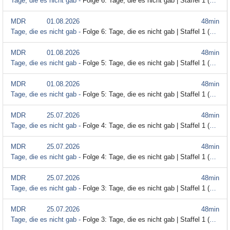
Tage, die es nicht gab -
Folge 6: Tage, die es nicht gab | Staffel 1 (S01/E06) (Audiodeskription)
MDR
01.08.2026
48min
Tage, die es nicht gab -
Folge 6: Tage, die es nicht gab | Staffel 1 (S01/E06)
MDR
01.08.2026
48min
Tage, die es nicht gab -
Folge 5: Tage, die es nicht gab | Staffel 1 (S01/E05) (Audiodeskription)
MDR
01.08.2026
48min
Tage, die es nicht gab -
Folge 5: Tage, die es nicht gab | Staffel 1 (S01/E05)
MDR
25.07.2026
48min
Tage, die es nicht gab -
Folge 4: Tage, die es nicht gab | Staffel 1 (S01/E04)
MDR
25.07.2026
48min
Tage, die es nicht gab -
Folge 4: Tage, die es nicht gab | Staffel 1 (S01/E04) (Audiodeskription)
MDR
25.07.2026
48min
Tage, die es nicht gab -
Folge 3: Tage, die es nicht gab | Staffel 1 (S01/E03)
MDR
25.07.2026
48min
Tage, die es nicht gab -
Folge 3: Tage, die es nicht gab | Staffel 1 (S01/E03) (Audiodeskription)