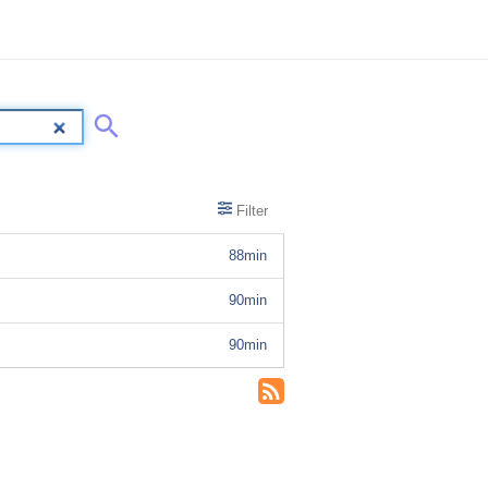
Filter
88min
90min
90min