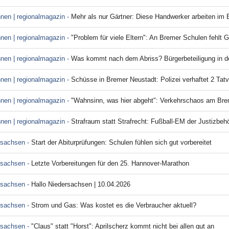
nnen | regionalmagazin -
Mehr als nur Gärtner: Diese Handwerker arbeiten im
nnen | regionalmagazin -
"Problem für viele Eltern": An Bremer Schulen fehlt
nnen | regionalmagazin -
Was kommt nach dem Abriss? Bürgerbeteiligung in de
nnen | regionalmagazin -
Schüsse in Bremer Neustadt: Polizei verhaftet 2 Tat
nnen | regionalmagazin -
"Wahnsinn, was hier abgeht": Verkehrschaos am Breme
nnen | regionalmagazin -
Strafraum statt Strafrecht: Fußball-EM der Justizbe
rsachsen -
Start der Abiturprüfungen: Schulen fühlen sich gut vorbereitet
rsachsen -
Letzte Vorbereitungen für den 25. Hannover-Marathon
rsachsen -
Hallo Niedersachsen | 10.04.2026
rsachsen -
Strom und Gas: Was kostet es die Verbraucher aktuell?
rsachsen -
"Claus" statt "Horst": Aprilscherz kommt nicht bei allen gut an