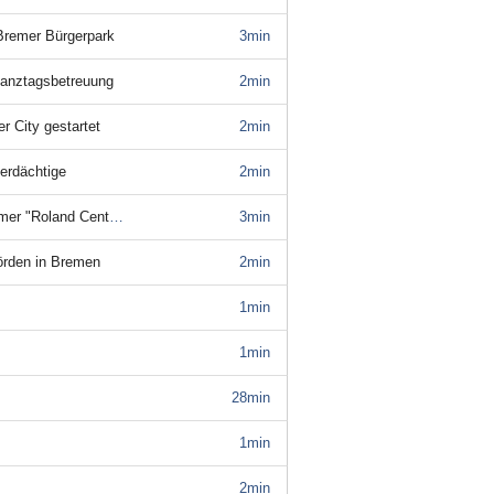
 Bremer Bürgerpark
3min
 Ganztagsbetreuung
2min
r City gestartet
2min
verdächtige
2min
r "Roland Center"
3min
hörden in Bremen
2min
1min
1min
28min
1min
2min