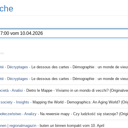
che
ren
été - Décryptages -
Le dessous des cartes - Démographie : un monde de vieu
été - Décryptages -
Le dessous des cartes - Démographie : un monde de vieux 
ocietà - Analisi -
Dietro le Mappe - Viviamo in un mondo di vecchi? (Originalvers
 society - Insights -
Mapping the World - Demographics: An Aging World? (Originalversi
połeczeństwo - Analizy -
Na rewersie mapy - Czy ludzkość się starzeje? (Originalvers
nnen | regionalmagazin -
buten un binnen kompakt vom 10. April