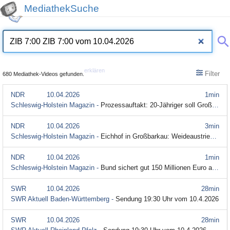
MediathekSuche
erklären
Filter
680 Mediathek-Videos gefunden.
NDR
10.04.2026
1min
Schleswig-Holstein Magazin -
Prozessauftakt: 20-Jähriger soll Großmutter getötet haben
NDR
10.04.2026
3min
Schleswig-Holstein Magazin -
Eichhof in Großbarkau: Weideaustrieb als Event
NDR
10.04.2026
1min
Schleswig-Holstein Magazin -
Bund sichert gut 150 Millionen Euro aus Northvolt-Insolvenz
SWR
10.04.2026
28min
SWR Aktuell Baden-Württemberg -
Sendung 19:30 Uhr vom 10.4.2026
SWR
10.04.2026
28min