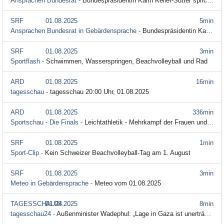
Ansprachen Bundesrat -
Bundespräsidentin Karin Keller-Sutter spricht zum 1. August
SRF
01.08.2025
5min
Ansprachen Bundesrat in Gebärdensprache -
Bundespräsidentin Karin Keller-Sutter spricht zum 1. August in Gebärdensprache
SRF
01.08.2025
3min
Sportflash -
Schwimmen, Wasserspringen, Beachvolleyball und Rad
ARD
01.08.2025
16min
tagesschau -
tagesschau 20:00 Uhr, 01.08.2025
ARD
01.08.2025
336min
Sportschau - Die Finals -
Leichtathletik - Mehrkampf der Frauen und Männer im Re-Live
SRF
01.08.2025
1min
Sport-Clip -
Kein Schweizer Beachvolleyball-Tag am 1. August
SRF
01.08.2025
3min
Meteo in Gebärdensprache -
Meteo vom 01.08.2025
TAGESSCHAU24
01.08.2025
8min
tagesschau24 -
Außenminister Wadephul: „Lage in Gaza ist unerträglich“