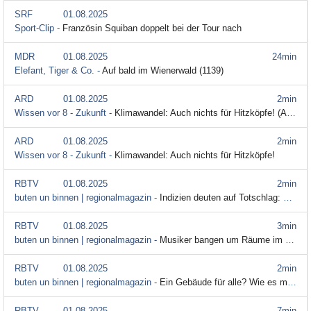
SRF
01.08.2025
Sport-Clip -
Französin Squiban doppelt bei der Tour nach
MDR
01.08.2025
24min
Elefant, Tiger & Co. -
Auf bald im Wienerwald (1139)
ARD
01.08.2025
2min
Wissen vor 8 - Zukunft -
Klimawandel: Auch nichts für Hitzköpfe! (Audiodeskription)
ARD
01.08.2025
2min
Wissen vor 8 - Zukunft -
Klimawandel: Auch nichts für Hitzköpfe!
RBTV
01.08.2025
2min
buten un binnen | regionalmagazin -
Indizien deuten auf Totschlag: Freispruch, Freispruch und Haftstrafte?
RBTV
01.08.2025
3min
buten un binnen | regionalmagazin -
Musiker bangen um Räume im Bremer Künstlerhaus "Use Akschen 91"
RBTV
01.08.2025
2min
buten un binnen | regionalmagazin -
Ein Gebäude für alle? Wie es mit der Umgedrehten Kommode weitergeht
RBTV
01.08.2025
7min