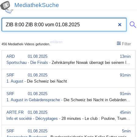
MediathekSuche
erklären
Filter
456 Mediathek-Videos gefunden.
ARD
01.08.2025
13min
Sportschau - Die Finals -
Zehnkämpfer Nowak überragt bei seinem letzten Lauf
SRF
01.08.2025
91min
1. August -
Die Schweiz bei Nacht
SRF
01.08.2025
91min
1. August in Gebärdensprache -
Die Schweiz bei Nacht in Gebärdensprache
ARTE.FR
01.08.2025
45min
Info et société - Décryptages -
28 minutes - Le club : Poutine, Trump, Barnier vs Dati, Kim Le Court (01/08/2025)
SRF
01.08.2025
5min