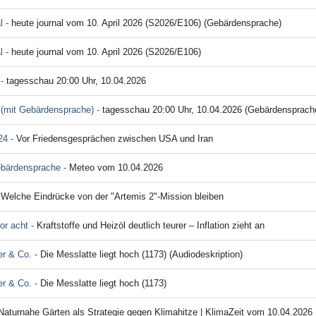
l -
heute journal vom 10. April 2026 (S2026/E106) (Gebärdensprache)
l -
heute journal vom 10. April 2026 (S2026/E106)
 -
tagesschau 20:00 Uhr, 10.04.2026
(mit Gebärdensprache) -
tagesschau 20:00 Uhr, 10.04.2026 (Gebärdensprach
24 -
Vor Friedensgesprächen zwischen USA und Iran
ebärdensprache -
Meteo vom 10.04.2026
-
Welche Eindrücke von der "Artemis 2"-Mission bleiben
or acht -
Kraftstoffe und Heizöl deutlich teurer – Inflation zieht an
er & Co. -
Die Messlatte liegt hoch (1173) (Audiodeskription)
er & Co. -
Die Messlatte liegt hoch (1173)
Naturnahe Gärten als Strategie gegen Klimahitze | KlimaZeit vom 10.04.2026