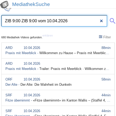
MediathekSuche
erklären
Filter
680 Mediathek-Videos gefunden.
ARD
10.04.2026
88min
Praxis mit Meerblick -
Willkommen zu Hause – Praxis mit Meerblick (27) (S05/E01) (Audiodeskription)
ARD
10.04.2026
Praxis mit Meerblick -
Trailer: Praxis mit Meerblick · Willkommen zu Hause
ORF
10.04.2026
58min
Der Alte -
Der Alte: Die Wahrheit im Dunkeln
SRF
10.04.2026
44min
Fitze übernimmt -
«Fitze übernimmt» im Kanton Wallis – (Staffel 4, Folge 4) (Audiodeskription)
SRF
10.04.2026
44min