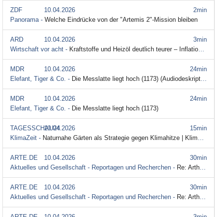
ZDF
10.04.2026
2min
Panorama -
Welche Eindrücke von der "Artemis 2"-Mission bleiben
ARD
10.04.2026
3min
Wirtschaft vor acht -
Kraftstoffe und Heizöl deutlich teurer – Inflation zieht an
MDR
10.04.2026
24min
Elefant, Tiger & Co. -
Die Messlatte liegt hoch (1173) (Audiodeskription)
MDR
10.04.2026
24min
Elefant, Tiger & Co. -
Die Messlatte liegt hoch (1173)
TAGESSCHAU24
10.04.2026
15min
KlimaZeit -
Naturnahe Gärten als Strategie gegen Klimahitze | KlimaZeit vom 10.04.2026
ARTE.DE
10.04.2026
30min
Aktuelles und Gesellschaft - Reportagen und Recherchen -
Re: Arthrose - Neue Hoffnung für das Knie
ARTE.DE
10.04.2026
30min
Aktuelles und Gesellschaft - Reportagen und Recherchen -
Re: Arthrose - Neue Hoffnung für das Knie (mit Untertitel)
ARTE.DE
10.04.2026
3min