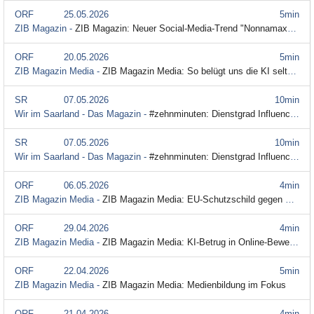
ORF
25.05.2026
5min
ZIB Magazin -
ZIB Magazin: Neuer Social-Media-Trend "Nonnamaxxing"
ORF
20.05.2026
5min
ZIB Magazin Media -
ZIB Magazin Media: So belügt uns die KI seltener
SR
07.05.2026
10min
Wir im Saarland - Das Magazin -
#zehnminuten: Dienstgrad Influencer - Social Media für die Polizei
SR
07.05.2026
10min
Wir im Saarland - Das Magazin -
#zehnminuten: Dienstgrad Influencer - Social Media für die Polizei
ORF
06.05.2026
4min
ZIB Magazin Media -
ZIB Magazin Media: EU-Schutzschild gegen Desinformation
ORF
29.04.2026
4min
ZIB Magazin Media -
ZIB Magazin Media: KI-Betrug in Online-Bewerbungen
ORF
22.04.2026
5min
ZIB Magazin Media -
ZIB Magazin Media: Medienbildung im Fokus
ORF
21.04.2026
4min