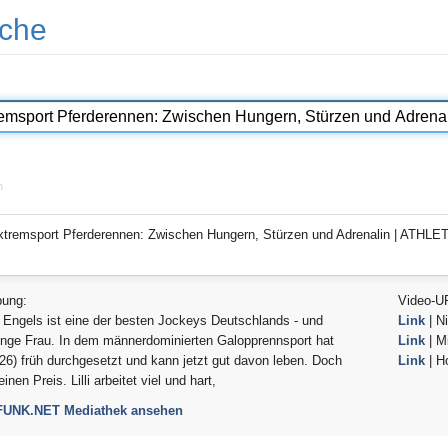
che
n
xtremsport Pferderennen: Zwischen Hungern, Stürzen und Adrenalin | ATHLETE
bung:
Video-U
ie Engels ist eine der besten Jockeys Deutschlands - und
Link
| Ni
unge Frau. In dem männerdominierten Galopprennsport hat
Link
| Mi
i (26) früh durchgesetzt und kann jetzt gut davon leben. Doch
Link
| H
inen Preis. Lilli arbeitet viel und hart,
 FUNK.NET Mediathek ansehen