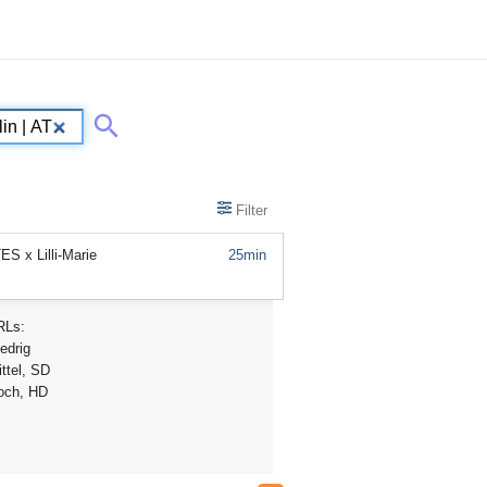
Filter
S x Lilli-Marie
25min
RLs:
edrig
ttel, SD
och, HD