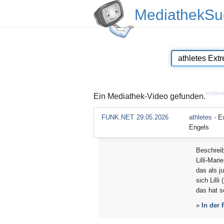
MediathekSu
erkläre
Ein Mediathek-Video gefunden.
FUNK.NET
29.05.2026
athletes -
E
Engels
Beschrei
Lilli-Mar
das als j
sich Lill
das hat se
»
In der