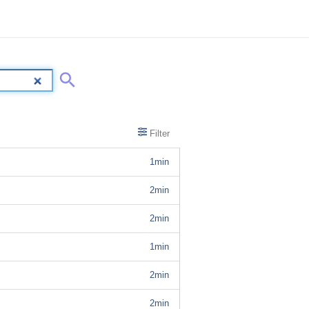
Filter
1min
2min
2min
1min
2min
2min