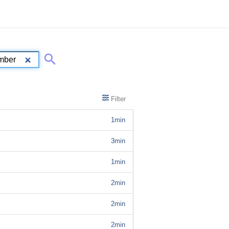
Filter
1min
3min
1min
2min
2min
2min