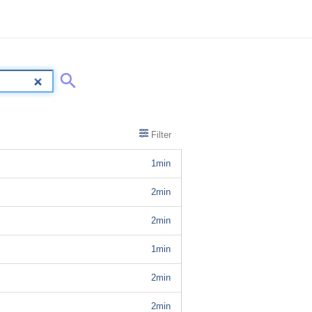
Filter
1min
2min
2min
1min
2min
2min