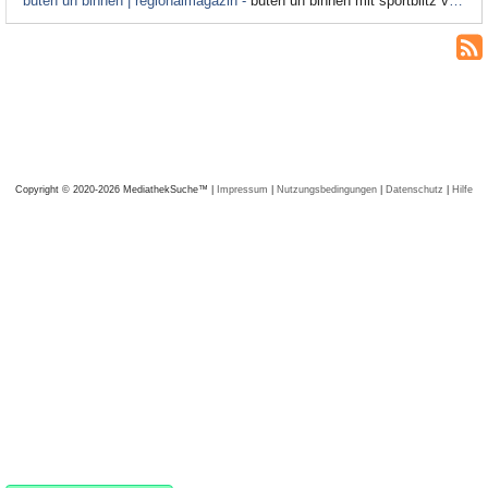
buten un binnen | regionalmagazin -
buten un binnen mit sportblitz vom 1. September
Copyright © 2020-2026 MediathekSuche™ |
Impressum
|
Nutzungsbedingungen
|
Datenschutz
|
Hilfe