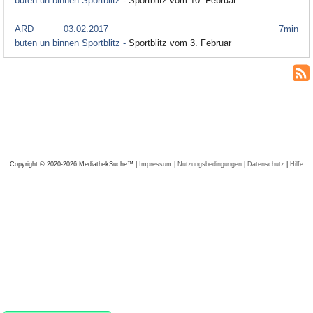
buten un binnen Sportblitz -
Sportblitz vom 10. Februar
ARD
03.02.2017
7min
buten un binnen Sportblitz -
Sportblitz vom 3. Februar
Copyright © 2020-2026 MediathekSuche™ |
Impressum
|
Nutzungsbedingungen
|
Datenschutz
|
Hilfe