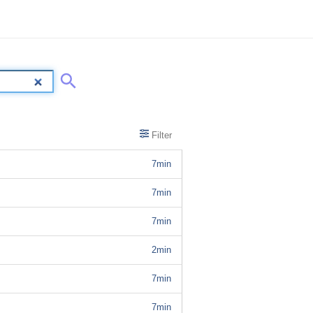
Filter
7min
7min
7min
2min
7min
7min