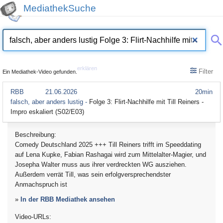
MediathekSuche
erklären
Filter
Ein Mediathek-Video gefunden.
RBB
21.06.2026
20min
falsch, aber anders lustig -
Folge 3: Flirt-Nachhilfe mit Till Reiners -
Impro eskaliert (S02/E03)
Beschreibung:
Comedy Deutschland 2025 +++ Till Reiners trifft im Speeddating
auf Lena Kupke, Fabian Rashagai wird zum Mittelalter-Magier, und
Josepha Walter muss aus ihrer verdreckten WG ausziehen.
Außerdem verrät Till, was sein erfolgversprechendster
Anmachspruch ist
»
In der RBB Mediathek ansehen
Video-URLs: