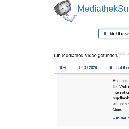
MediathekSu
erkläre
Ein Mediathek-Video gefunden.
NDR
12.04.2026
ttt - titel 
Beschrei
Die Welt 
internati
regelbasi
wir noch 
Mens
»
In der