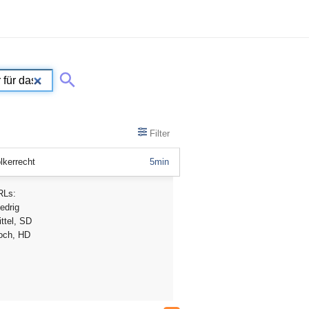
Filter
lkerrecht
5min
RLs:
edrig
ttel, SD
och, HD