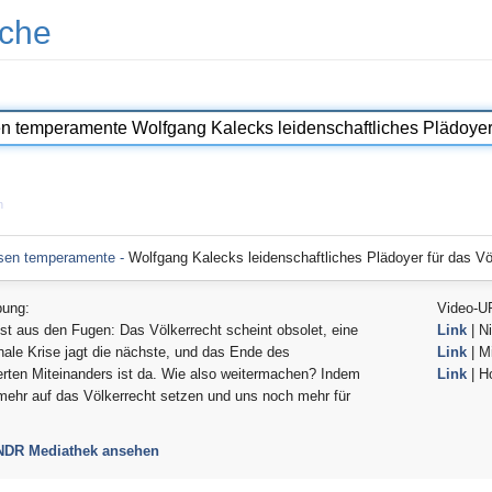
che
n
thesen temperamente -
Wolfgang Kalecks leidenschaftliches Plädoyer für das Vö
bung:
Video-U
ist aus den Fugen: Das Völkerrecht scheint obsolet, eine
Link
| Ni
onale Krise jagt die nächste, und das Ende des
Link
| Mi
erten Miteinanders ist da. Wie also weitermachen? Indem
Link
| H
mehr auf das Völkerrecht setzen und uns noch mehr für
 NDR Mediathek ansehen