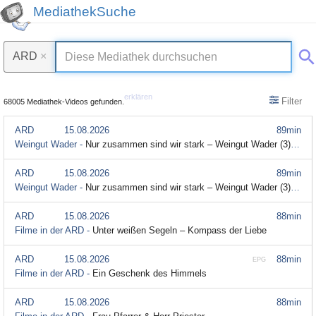
MediathekSuche
ARD
×
erklären
Filter
68005 Mediathek-Videos gefunden.
ARD
15.08.2026
89min
Weingut Wader -
Nur zusammen sind wir stark – Weingut Wader (3) (S01/E03)
ARD
15.08.2026
89min
Weingut Wader -
Nur zusammen sind wir stark – Weingut Wader (3) (S01/E03) (Audiodeskription)
ARD
15.08.2026
88min
Filme in der ARD -
Unter weißen Segeln – Kompass der Liebe
ARD
15.08.2026
88min
EPG
Filme in der ARD -
Ein Geschenk des Himmels
ARD
15.08.2026
88min