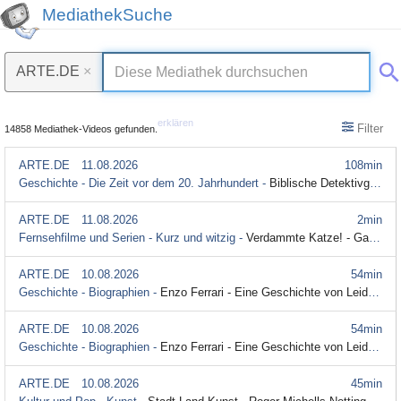
MediathekSuche
ARTE.DE
×
erklären
Filter
14858 Mediathek-Videos gefunden.
ARTE.DE
11.08.2026
108min
Geschichte - Die Zeit vor dem 20. Jahrhundert -
Biblische Detektivgeschichten
ARTE.DE
11.08.2026
2min
Fernsehfilme und Serien - Kurz und witzig -
Verdammte Katze! - Gatophobie
ARTE.DE
10.08.2026
54min
Geschichte - Biographien -
Enzo Ferrari - Eine Geschichte von Leidenschaft und Tod
ARTE.DE
10.08.2026
54min
Geschichte - Biographien -
Enzo Ferrari - Eine Geschichte von Leidenschaft und Tod (mit Untertitel)
ARTE.DE
10.08.2026
45min