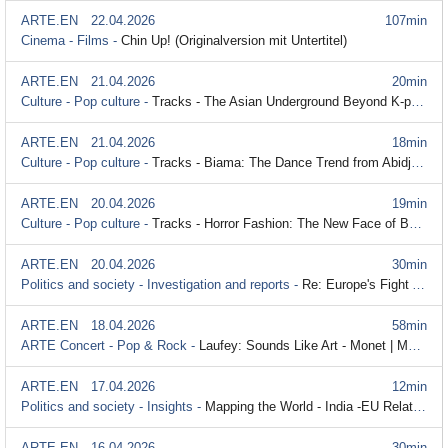
ARTE.EN
22.04.2026
107min
Cinema - Films -
Chin Up! (Originalversion mit Untertitel)
ARTE.EN
21.04.2026
20min
Culture - Pop culture -
Tracks - The Asian Underground Beyond K-pop (Originalversion mit Untertitel)
ARTE.EN
21.04.2026
18min
Culture - Pop culture -
Tracks - Biama: The Dance Trend from Abidjan (Originalversion mit Untertitel)
ARTE.EN
20.04.2026
19min
Culture - Pop culture -
Tracks - Horror Fashion: The New Face of Beauty? (Originalversion mit Untertitel)
ARTE.EN
20.04.2026
30min
Politics and society - Investigation and reports -
Re: Europe's Fight Against Cocaine (Originalversion mit Untertitel)
ARTE.EN
18.04.2026
58min
ARTE Concert - Pop & Rock -
Laufey: Sounds Like Art - Monet | Munch | Signac (Originalversion mit Untertitel)
ARTE.EN
17.04.2026
12min
Politics and society - Insights -
Mapping the World - India -EU Relations (Originalversion mit Untertitel)
ARTE.EN
16.04.2026
30min