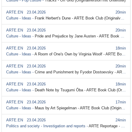
Culture - Pop culture -
Tracks - Off Grid (Originalversion mit Untertitel)
ARTE.EN
23.04.2026
20min
Culture - Ideas -
Frank Herbert's Dune - ARTE Book Club (Originalversion mit Untertitel)
ARTE.EN
23.04.2026
20min
Culture - Ideas -
Pride and Prejudice by Jane Austen - ARTE Book Club (Originalversion mit Untertitel)
ARTE.EN
23.04.2026
18min
Culture - Ideas -
A Room of One's Own by Virginia Woolf - ARTE Book Club (Originalversion mit Untertitel)
ARTE.EN
23.04.2026
20min
Culture - Ideas -
Crime and Punishment by Fyodor Dostoevsky - ARTE Book Club (Originalversion mit Untertitel)
ARTE.EN
23.04.2026
18min
Culture - Ideas -
Death Note by Tsugumi Ōba - ARTE Book Club (Originalversion mit Untertitel)
ARTE.EN
23.04.2026
17min
Culture - Ideas -
Maus by Art Spiegelman - ARTE Book Club (Originalversion mit Untertitel)
ARTE.EN
23.04.2026
24min
Politics and society - Investigation and reports -
ARTE Reportage - Cuba: A National Crisis (Originalversion mit Untertitel)